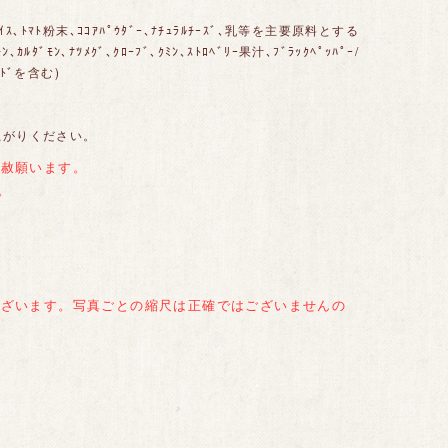
ﾗｲｽ､ﾄﾏﾄ粉末､ｺｺｱﾊﾟｳﾀﾞｰ､ﾅﾁｭﾗﾙﾁｰｽﾞ､乳等を主要原料とする
ﾙﾀﾞﾓﾝ､ﾅﾂﾒｸﾞ､ｸﾛｰﾌﾞ､ｸﾐﾝ､ｽﾄﾛﾍﾞﾘｰ果汁､ﾌﾞﾗｯｸﾍﾟｯﾊﾟｰ/
ﾄﾞを含む)
上がりください。
容赦願います。
。
ございます。写真ごとの縮尺は正確ではございませんの