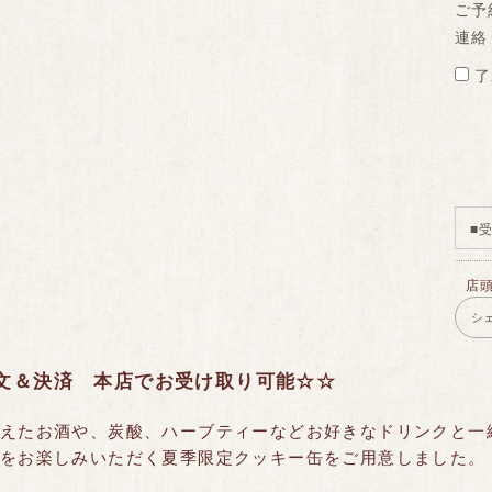
ご予
連絡
了
■
店
シ
文＆決済 本店でお受け取り可能☆☆
えたお酒や、炭酸、ハーブティーなどお好きなドリンクと一
をお楽しみいただく夏季限定クッキー缶をご用意しました。