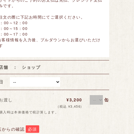
みです。
注文の際に下記お時間にてご選択ください。
0：00～12：00
2：00～15：00
5：00～17：00
お客様情報を入力後、プルダウンからお選びいただけ
す
店舗 ： ショップ
取日
お渡し
¥3,200
缶
(税込 ¥3,456)
数購入時は本体価格で税計算します。
店からの確認
必須