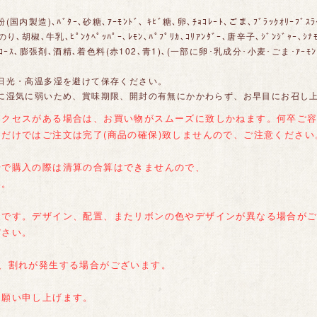
内製造)､ﾊﾞﾀｰ､砂糖､ｱｰﾓﾝﾄﾞ､ ｷﾋﾞ糖､卵､ﾁｮｺﾚｰﾄ､ごま､ﾌﾞﾗｯｸｵﾘｰﾌﾞｽ
胡椒､牛乳､ﾋﾟﾝｸﾍﾟｯﾊﾟｰ､ﾚﾓﾝ､ﾊﾟﾌﾟﾘｶ､ｺﾘｱﾝﾀﾞｰ､唐辛子､ｼﾞﾝｼﾞｬｰ､ｼﾅﾓﾝ､ｶ
ﾛｰｽ､膨張剤､酒精､着色料(赤102､青1)､(一部に卵･乳成分･小麦･ごま･ｱｰﾓﾝ
日光・高温多湿を避けて保存ください。
に湿気に弱いため、賞味期限、開封の有無にかかわらず、お早目にお召し
アクセスがある場合は、お買い物がスムーズに致しかねます。何卒ご
だけではご注文は完了(商品の確保)致しませんので、ご注意ください
号で購入の際は清算の合算はできませんので、
い。
ジです。デザイン、配置、またリボンの色やデザインが異なる場合が
ださい。
上、割れが発生する場合がございます。
お願い申し上げます。