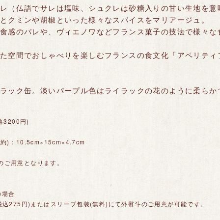
レ（仏語でサレは塩味、シュクレは砂糖入りの甘い生地を意
とクミンや胡椒といった様々なスパイスをマリアージュ。
食感のパレや、ヴィエノワなどフランス菓子の技法で様々な
た空間でおしゃべりを楽しむフランスの食文化「アペリティ
ラック缶。淡いパープル色はライラックの花のように柔らか
格3200円)
：10.5cm×15cm×4.7cm
のご用意となります。
の場合
税込275円)またはスリーブ包装(無料)にて外熨斗のご用意が可能です。