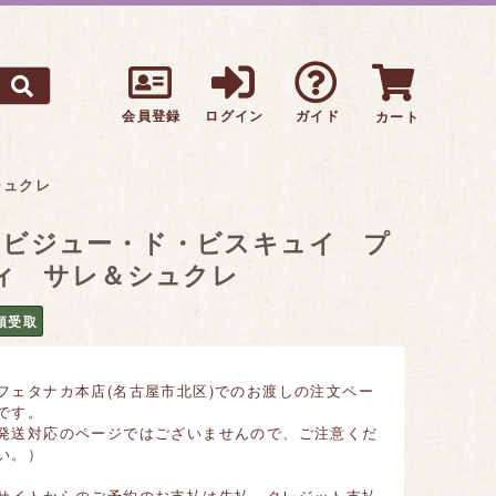
会員登録
ログイン
ガイド
カート
シュクレ
ビジュー・ド・ビスキュイ プ
ィ サレ＆シュクレ
頭受取
フェタナカ本店(名古屋市北区)でのお渡しの注文ペー
です。
発送対応のページではございませんので、ご注意くだ
い。）
サイトからのご予約のお支払は先払、クレジット支払