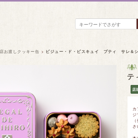
店お渡しクッキー缶
>
ビジュー・ド・ビスキュイ プティ サレ＆
テ
店
カ
ジ
（
さ
本