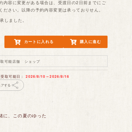
約内容に変更がある場合は、受渡日の2日前までにご
ください。以降の予約内容変更は承っておりせん。
承しました。
カートに入れる
購入に進む
受取可能店舗
ショップ
頭受取可能日：
2026/8/10～2026/8/16
ェアする
緒に、この夏のゆった