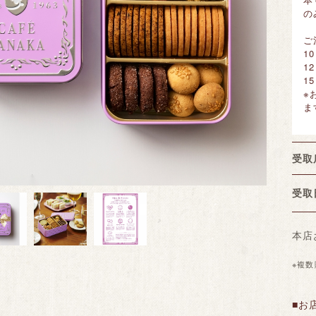
の
ご
1
1
1
※
ま
受取
受
本店
※複
■お