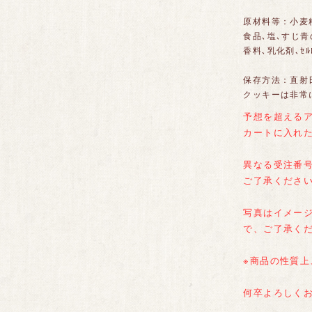
原材料等：小麦粉(国
食品､塩､すじ青のり､
香料､乳化剤､ｾﾙ
保存方法：直射
クッキーは非常
予想を超える
カートに入れた
異なる受注番
ご了承くださ
写真はイメー
で、ご了承く
※商品の性質
何卒よろしく