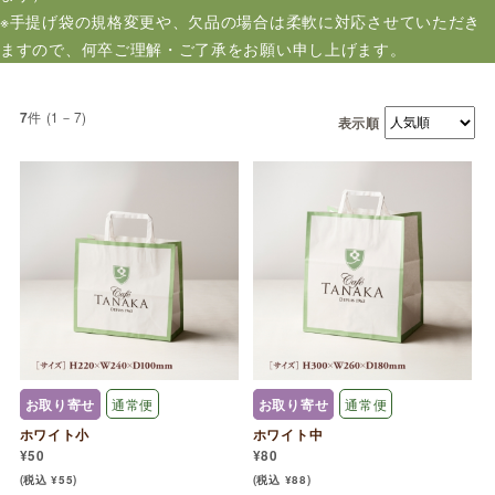
※手提げ袋の規格変更や、欠品の場合は柔軟に対応させていただき
ますので、何卒ご理解・ご了承をお願い申し上げます。
件 (1－7)
7
表示順
お取り寄せ
通常便
お取り寄せ
通常便
ホワイト小
ホワイト中
¥50
¥80
(税込 ¥55)
(税込 ¥88)