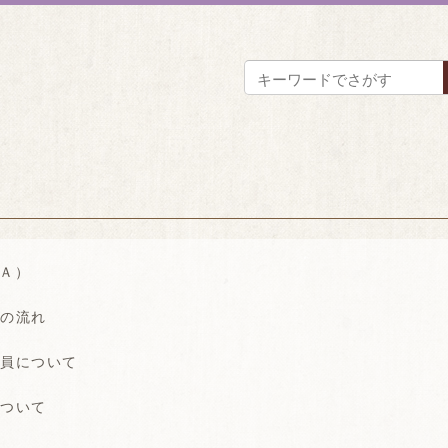
Ａ）
グの流れ
会員について
について