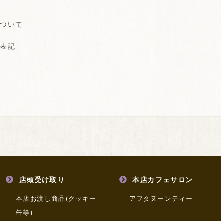
について
く表記
合
店頭受け取り
本店カフェサロン
本店お渡し商品(クッキー
アフタヌーンティー
缶等)