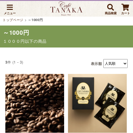
メニュー
商品検索
カート
トップページ
>
～1000円
～1000円
１０００円以下の商品
件 (1－3)
3
表示順