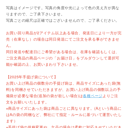
写真はイメージです。写真の角度や光によって色の見え方が異な
りますので、ご了承下さいませ。
写真ごとの縮尺は正確ではございませんので、ご了承ください。
お買い回り商品が2アイテム以上ある場合、発送日により一方が完
売（在庫なし）の場合は同日発送にてご注文を承る事ができませ
ん。
同日発送や配達日にご希望がある場合は、在庫を確認もしくは、
ご注文商品の商品ページの「お届け日」をプルダウンして選択可
能か確認の上、お買いまわり下さいませ。
【2025年手提げ袋について】
お買い上げ商品の個数分の手提げ袋は、商品サイズにあった袋(無
料)を同梱させていただきますが、お買い上げ商品の個数以上の予
備袋が必要な場合(追加の袋が欲しい場合)は
各種ページ
よりご注
文をお願いいたします。
※商品サイズにあった袋は商品ごとに異なります。(Aという商品に
はAの袋の同梱など、弊社にて指定・ルールに基づいて運営いたし
ます）
※手提げ袋の規格変更や、欠品の場合は柔軟に対応させていただき