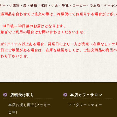
ター・小麦粉・栗・砂糖・水飴・小倉・牛乳・コーヒー・ラム酒・ベーキ
常温商品を合わせてご注文の際は、冷蔵便にてお送りする場合がござ
 14日後～30日後のお届けとなります。
利用の場合はお問い合わせくださいませ。
品が2アイテム以上ある場合、発送日により一方が完売（在庫なし）の
達日にご希望がある場合は、在庫を確認もしくは、ご注文商品の商品
まわり下さいませ。
店頭受け取り
本店カフェサロン
本店お渡し商品(クッキー
アフタヌーンティー
缶等)