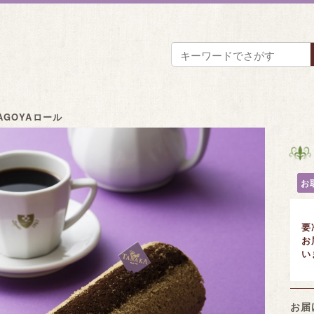
AGOYAロール
お
要
お
い
お