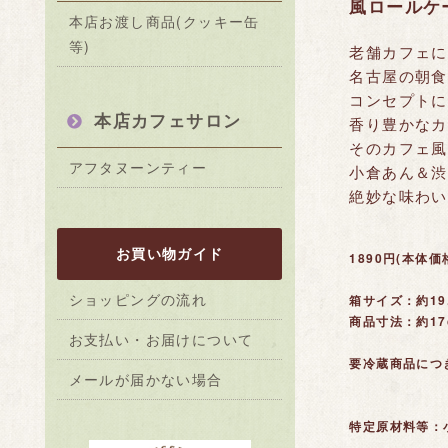
風ロールケ
本店お渡し商品(クッキー缶
等)
老舗カフェに
名古屋の朝食
コンセプトに
本店カフェサロン
香り豊かなカ
そのカフェ風
アフタヌーンティー
小倉あん＆渋
絶妙な味わい
お買い物ガイド
1890円(本体価
ショッピングの流れ
箱サイズ：約19.
商品寸法：約17
お支払い・お届けについて
要冷蔵商品につ
メールが届かない場合
特定原材料等：