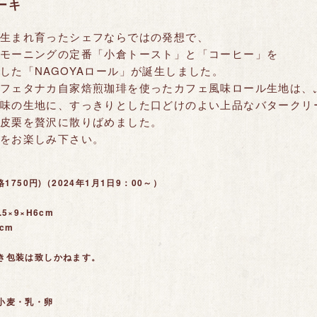
ーキ
生まれ育ったシェフならではの発想で、
モーニングの定番「小倉トースト」と「コーヒー」を
した「NAGOYAロール」が誕生しました。
フェタナカ自家焙煎珈琲を使ったカフェ風味ロール生地は、
味の生地に、すっきりとした口どけのよい上品なバタークリ
皮栗を贅沢に散りばめました。
をお楽しみ下さい。
格1750円)（2024年1月1日9：00～）
5×9×H6cm
cm
き包装は致しかねます。
小麦・乳・卵