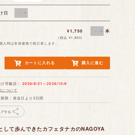
届け日
¥1,750
本
(税込 ¥1,890)
数購入時は本体価格で税計算します。
カートに入れる
購入に進む
届け可能日：
2026/8/21～2026/10/6
料について
味期限：発送日より3日間
ェアする
して歩んできたカフェタナカのNAGOYA