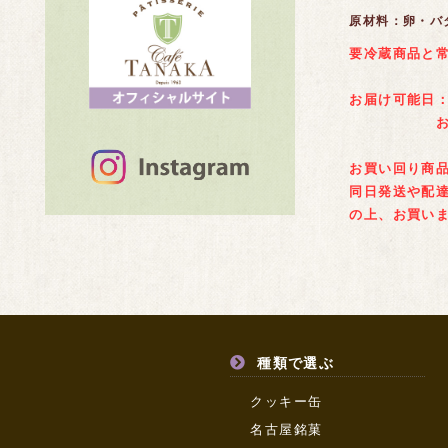
原材料：卵・バ
要冷蔵商品と
お届け可能日：
お急ぎでご
お買い回り商
同日発送や配
の上、お買い
種類で選ぶ
クッキー缶
名古屋銘菓