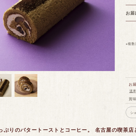
お
※複
お
送
賞
シ
っぷりのバタートーストとコーヒー。 名古屋の喫茶店と