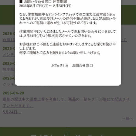
お知らせ
2026-08-07
台風13号の影響による配送遅延・一部地域へのお荷物受付停止について
2026-08-01
メンテナンスのための発送停止期間について
2026-07-29
熊本県熊本地方を震源とする地震による配送影響について
2026-06-26
クッキー缶の販売方法の変更
2026-04-29
夏期の配送中の温度上昇を考慮して、商品の一部をクール便にて配送させ
ていただきます。
5月24日...
一覧へ