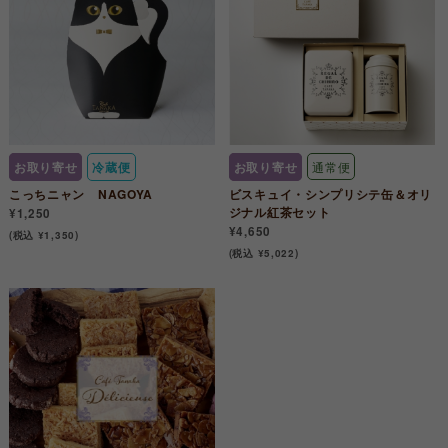
お取り寄せ
冷蔵便
お取り寄せ
通常便
こっちニャン NAGOYA
ビスキュイ・シンプリシテ缶＆オリ
ジナル紅茶セット
¥1,250
¥4,650
(税込 ¥1,350)
(税込 ¥5,022)