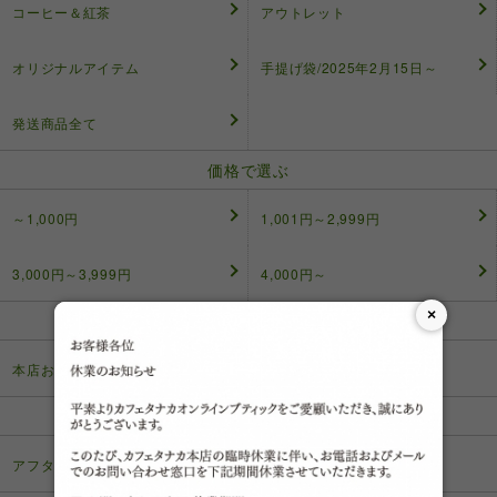
コーヒー＆紅茶
アウトレット
オリジナルアイテム
手提げ袋/2025年2月15日～
発送商品全て
価格で選ぶ
～1,000円
1,001円～2,999円
3,000円～3,999円
4,000円～
×
店頭受け取り
本店お渡し商品(クッキー缶等)
本店カフェサロン
アフタヌーンティー